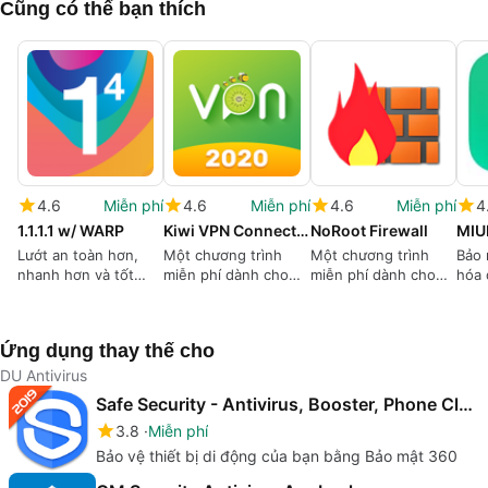
Cũng có thể bạn thích
4.6
Miễn phí
4.6
Miễn phí
4.6
Miễn phí
4
1.1.1.1 w/ WARP
Kiwi VPN Connection IP Changer
NoRoot Firewall
MIUI
Lướt an toàn hơn,
Một chương trình
Một chương trình
Bảo 
nhanh hơn và tốt
miễn phí dành cho
miễn phí dành cho
hóa 
hơn
Android, của Super
Android, bởi Grey
minh
VPN Solution.
Shirts.
Ứng dụng thay thế cho
DU Antivirus
Safe Security - Antivirus, Booster, Phone Cleaner
3.8
Miễn phí
Bảo vệ thiết bị di động của bạn bằng Bảo mật 360