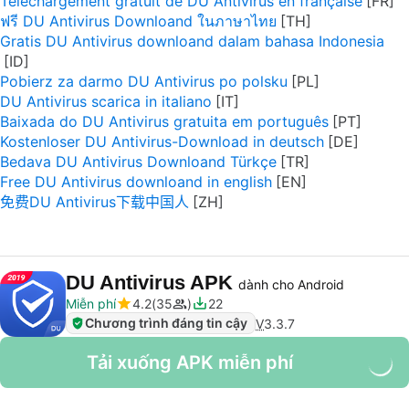
Téléchargement gratuit de DU Antivirus en française
ฟรี DU Antivirus Downloand ในภาษาไทย
Gratis DU Antivirus downloand dalam bahasa Indonesia
Pobierz za darmo DU Antivirus po polsku
DU Antivirus scarica in italiano
Baixada do DU Antivirus gratuita em português
Kostenloser DU Antivirus-Download in deutsch
Bedava DU Antivirus Downloand Türkçe
Free DU Antivirus downloand in english
免费DU Antivirus下载中国人
DU Antivirus APK
dành cho Android
Miễn phí
4.2
35
22
Chương trình đáng tin cậy
V
3.3.7
Tải xuống APK miễn phí