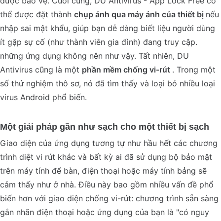
được bảo vệ. Cuối cùng, DU Antivirus - App Lock Free có
thể được đặt thành
chụp ảnh qua máy ảnh của thiết bị
nếu
nhập sai mật khẩu, giúp bạn dễ dàng biết liệu người dùng
ít gặp sự cố (như thành viên gia đình) đang truy cập.
những ứng dụng không nên như vậy. Tất nhiên, DU
Antivirus cũng là một
phần mềm chống vi-rút
. Trong một
số thử nghiệm thô sơ, nó đã tìm thấy và loại bỏ nhiều loại
virus Android phổ biến.
Một giải pháp gần như sạch cho một thiết bị sạch
Giao diện của ứng dụng tương tự như hầu hết các chương
trình diệt vi rút khác và bất kỳ ai đã sử dụng bộ bảo mật
trên máy tính để bàn, điện thoại hoặc máy tính bảng sẽ
cảm thấy như ở nhà. Điều này bao gồm nhiều vấn đề phổ
biến hơn với giao diện chống vi-rút: chương trình sẵn sàng
gắn nhãn điện thoại hoặc ứng dụng của bạn là "có nguy